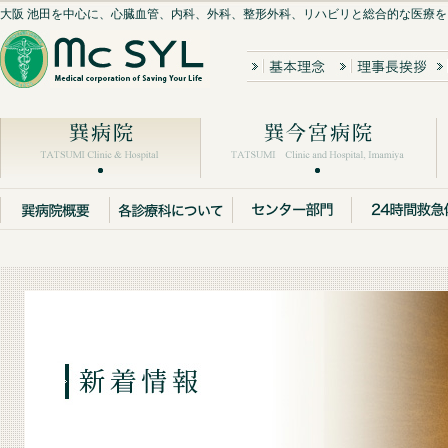
大阪 池田を中心に、心臓血管、内科、外科、整形外科、リハビリと総合的な医療