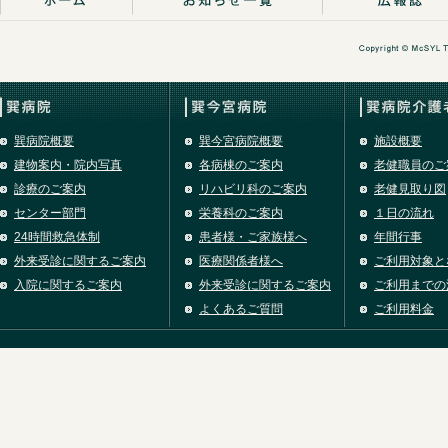
巽病院概要
巽今宮病院概要
施設概要
建物案内・院内写真
各病棟のご案内
老健職員のご
診療のご案内
リハビリ科のご案内
老健見取り図
センター部門
栄養科のご案内
１日の流れ
24時間救急体制
患者様・ご家族様へ
年間行事
外来受診に関するご案内
医療関係者様へ
ご利用対象と
入院に関するご案内
外来受診に関するご案内
ご利用までの
よくあるご質問
ご利用料金